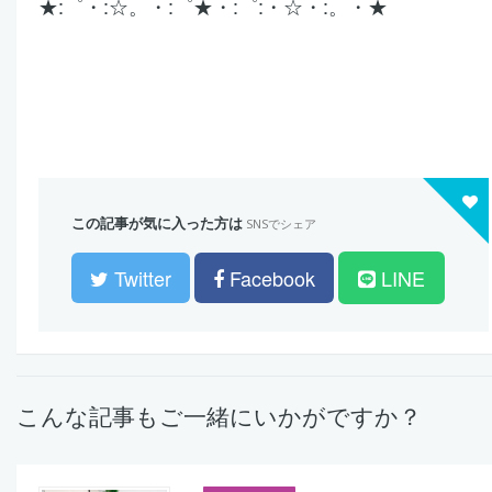
★:゜・:☆。・:゜★・:゜:・☆・:。・★
この記事が気に入った方は
SNSでシェア
Twitter
Facebook
LINE
こんな記事もご一緒にいかがですか？