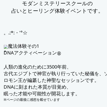
モダンミステリースクールの
占いとヒーリング体験イベントです。
。.:*:・'°☆
魔法体験その1
DNAアクティベーション
®︎
人類の進化のために3500年前、
古代エジプトで
神官が
執り行っていた
秘儀を、
ロモン王が編纂した
神聖なセッションです。
DNAに刻まれた本質が目覚め、
眠った才能や可能性が開花します
。
※ページの最後に感想を載せています