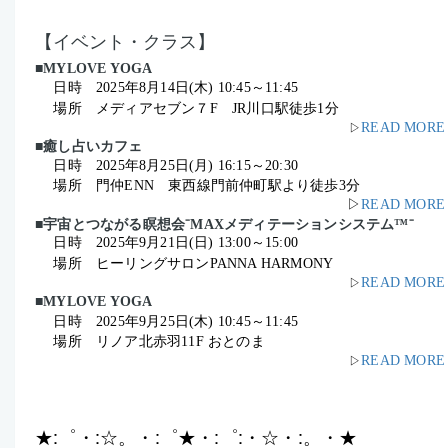
【イベント・クラス】
■MYLOVE YOGA
日時
2025年8月14日(木) 10:45
～11:45
場所 メディアセブン７F JR川口駅徒歩1分
READ MORE
▷
■癒し占いカフェ
日時
2025年8月25日(月) 16:15
～20:30
場所 門仲ENN 東西線門前仲町
駅より徒歩3分
▷
READ MORE
■宇宙とつながる瞑想会⁻MAXメディテーションシステム™⁻
日時
2025年9月21日(日) 13:00
～15:00
場所 ヒーリングサロンPANNA HARMONY
READ MORE
▷
■MYLOVE YOGA
日時
2025年9月25日(木) 10:45
～11:45
場所 リノア北赤羽11F おとのま
READ MORE
▷
★:゜・:☆。・:゜★・:゜:・☆・:。・★